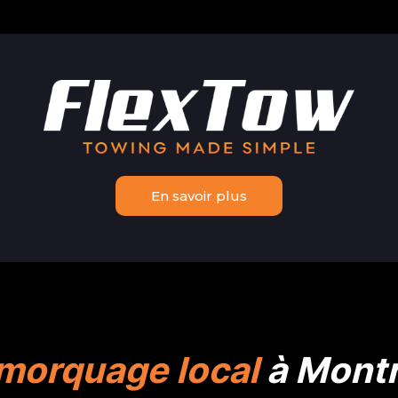
En savoir plus
morquage local
à Montr